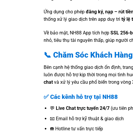
Ứng dụng cho phép
đăng ký, nạp – rút tiề
thống xử lý giao dịch trên app duy trì
tỷ lệ
Về bảo mật, NH88 App tích hợp
SSL 256-bi
nhỏ, tiêu thụ tài nguyên thấp, giúp người c
📞 Chăm Sóc Khách Hàng
Bên cạnh hệ thống giao dịch ổn định, trang 
luôn được hỗ trợ kịp thời trong mọi tình
chat
và xử lý yêu cầu phổ biến trong vòng
✅ Các kênh hỗ trợ tại NH88
💬
Live Chat trực tuyến 24/7
(ưu tiên p
📧 Email hỗ trợ kỹ thuật & giao dịch
☎️ Hotline tư vấn trực tiếp