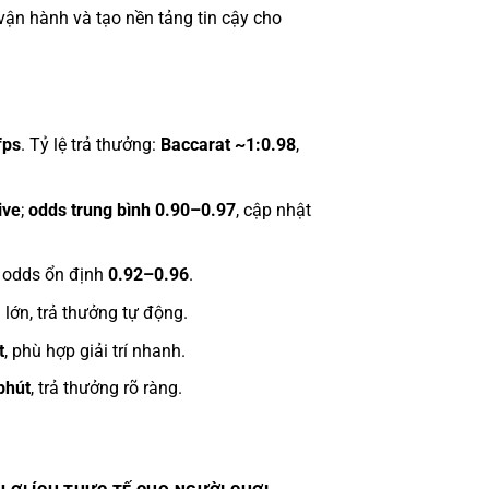
vận hành và tạo nền tảng tin cậy cho
fps
. Tỷ lệ trả thưởng:
Baccarat ~1:0.98
,
ive
;
odds trung bình 0.90–0.97
, cập nhật
, odds ổn định
0.92–0.96
.
rị lớn, trả thưởng tự động.
t
, phù hợp giải trí nhanh.
phút
, trả thưởng rõ ràng.