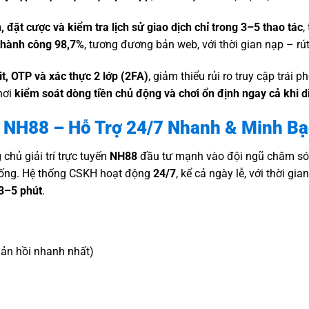
n, đặt cược và kiểm tra lịch sử giao dịch chỉ trong 3–5 thao tác
,
 thành công 98,7%
, tương đương bản web, với thời gian nạp – rú
t, OTP và xác thực 2 lớp (2FA)
, giảm thiểu rủi ro truy cập trái
hơi
kiểm soát dòng tiền chủ động và chơi ổn định ngay cả khi d
 NH88 – Hỗ Trợ 24/7 Nhanh & Minh B
chủ giải trí trực tuyến
NH88
đầu tư mạnh vào đội ngũ chăm só
 huống. Hệ thống CSKH hoạt động
24/7
, kể cả ngày lễ, với thời gi
3–5 phút
.
hản hồi nhanh nhất)