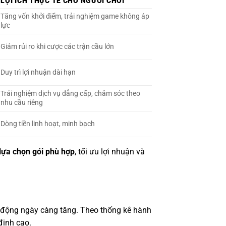
LỢI ÍCH THỰC TẾ CHO NGƯỜI CHƠI
Tăng vốn khởi điểm, trải nghiệm game không áp
lực
Giảm rủi ro khi cược các trận cầu lớn
Duy trì lợi nhuận dài hạn
Trải nghiệm dịch vụ đẳng cấp, chăm sóc theo
nhu cầu riêng
Dòng tiền linh hoạt, minh bạch
lựa chọn gói phù hợp
, tối ưu lợi nhuận và
 động ngày càng tăng. Theo thống kê hành
định cao.