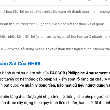
 mã hóa SSL, hỗ trợ xác thực nhiều lớp; cam kết thanh toán nhanh chóng
àn tiền, chương trình VIP, các sự kiện đặc biệt thể thao & slot game.
ệp, nhiều kênh liên hệ (chat trực tuyến, email, hotline), xử lý nhanh mọi 
le & desktop, tải trang nhanh, thiết kế thân thiện người dùng, stream trực
Giám Sát Của NH88
ận hành dưới sự giám sát của
PAGCOR (Philippine Amusement a
ực tuyến có hệ thống cấp phép và kiểm soát rõ ràng tại châu Á v
ẩn bắt buộc về
quản lý dòng tiền, bảo mật dữ liệu người dùng v
ại nền tảng đều được ghi nhận trên hệ thống, cho phép người c
 chấp được xây dựng theo quy trình tiêu chuẩn, hạn chế tối đa t